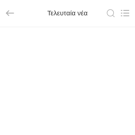
Nantong
Sanjing
Chemglass
Τελευταία νέα
Co.,Ltd.
All
Rights
Reserved.
ΑΡΧΙΚΉ
ΣΕΛΊΔΑ
ΠΡΟΪΌΝΤΑ
ΣΧΕΤΙΚΆ
ΜΕ
ΕΜΆΣ
ΕΡΓΟΣΤΆΣΙΟ
ΠΕΡΙΉΓΗΣΗ