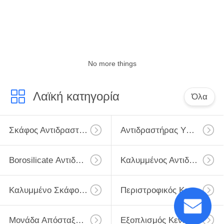
ΠΟΙΟΤΙΚΌΣ
ΈΛΕΓΧΟΣ
No more things
ΕΠΙΚΟΙΝΩΝΉΣΤΕ
ΜΑΖΊ
Λαϊκή κατηγορία
Όλα
ΜΑΣ
SITEMAP
Σκάφος Αντιδραστήρων Γυαλιού
Αντιδραστήρας Υψηλού Γυαλιού
Borosilicate Αντιδραστήρας Γυαλιού
Καλυμμένος Αντιδραστήρας Γυαλιού
PRIVACY
POLICY
Καλυμμένο Σκάφος Γυαλιού
Περιστροφικός Κενός Εξατμιστήρας
Μονάδα Απόσταξης Γυαλιού
Εξοπλισμός Κενής Απόσταξης