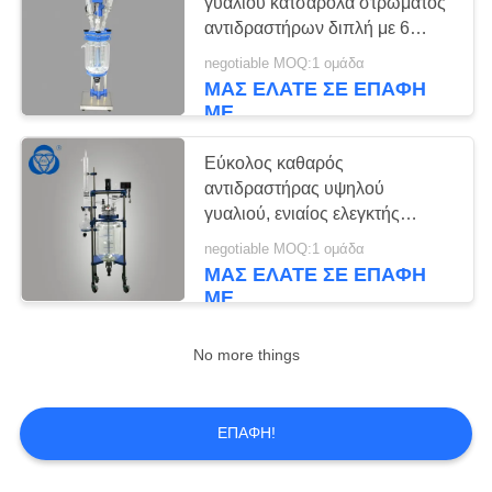
γυαλιού κατσαρόλα στρώματος
αντιδραστήρων διπλή με 6
λιμένες
negotiable MOQ:1 ομάδα
6
ΜΑΣ ΕΛΆΤΕ ΣΕ ΕΠΑΦΉ
ΜΕ
καλυμμένο σκάφος
γυαλιού
Εύκολος καθαρός
αντιδραστήρας υψηλού
γυαλιού, ενιαίος ελεγκτής
ταχύτητας αντιδραστήρων VFD
negotiable MOQ:1 ομάδα
γυαλιού στρώματος
ΜΑΣ ΕΛΆΤΕ ΣΕ ΕΠΑΦΉ
ΜΕ
6
περιστροφικός
No more things
κενός εξατμιστήρας
ΕΠΑΦΉ!