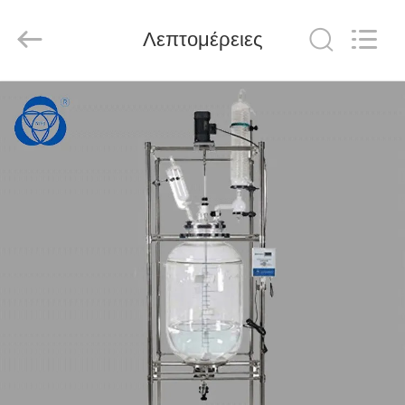
Nantong
Sanjing
Chemglass
Λεπτομέρειες
Co.,Ltd.
All
Rights
Reserved.
ΑΡΧΙΚΉ
ΣΕΛΊΔΑ
ΠΡΟΪΌΝΤΑ
ΣΧΕΤΙΚΆ
ΜΕ
ΕΜΆΣ
ΕΡΓΟΣΤΆΣΙΟ
ΠΕΡΙΉΓΗΣΗ