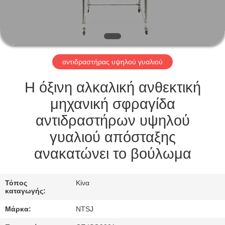
ΠΟΙΟΤΙΚΌΣ
ΈΛΕΓΧΟΣ
αντιδραστήρας υψηλού γυαλιού
ΕΠΙΚΟΙΝΩΝΉΣΤΕ
ΜΑΖΊ
Η όξινη αλκαλική ανθεκτική
ΜΑΣ
μηχανική σφραγίδα
αντιδραστήρων υψηλού
SITEMAP
γυαλιού απόσταξης
ανακατώνει το βούλωμα
PRIVACY
POLICY
Τόπος
Κίνα
καταγωγής:
Μάρκα:
NTSJ